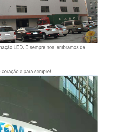
luminação LED. E sempre nos lembramos de
o coração e para sempre!