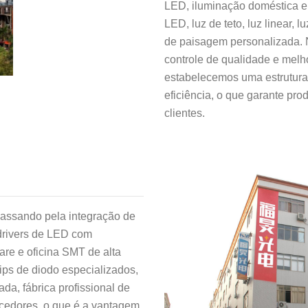
LED, iluminação doméstica e 
LED, luz de teto, luz linear, lu
de paisagem personalizada. 
controle de qualidade e melho
estabelecemos uma estrutura
eficiência, o que garante pro
clientes.
passando pela integração de
 drivers de LED com
e e oficina SMT de alta
ips de diodo especializados,
a, fábrica profissional de
ecedores, o que é a vantagem